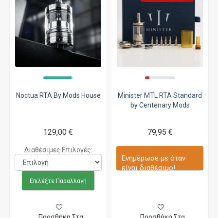
Noctua RTA By Mods House
Minister MTL RTA Standard
by Centenary Mods
129,00 €
79,95 €
Διαθέσιμες Επιλογές:
Ενημέρωσε με όταν
είναι διαθέσιμο!
Επιλέξτε Παραλλαγή
Προσθήκη Στα
Προσθήκη Στα